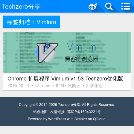
Techzero分享
标签归档：
Vimium
Chrome 扩展程序 Vimium v1.53 Techzero优化版
2015-10-14
•
Chrome
•
8,248 次阅读
•
2 条评论
Copyright © 2014-2026
Techzero分享
. All Rights Reserved.
站点
地
图
|
友情链接
|
苏ICP备16043221号
Powered by
WordPress
with
Simpler
on
QCloud
.