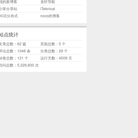
我的新博客
龙轩导航
小笨分享站
iTeknical
HCE分布式
noco的博客
站点统计
文章总数：62 篇
页面总数：5 个
评论总数：1046 条
分类总数：29 个
标签总数：121 个
运行天数：4509 天
访问总数：5,326,830 次