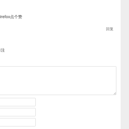
refox点个赞
回复
标注