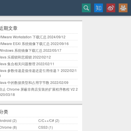
近期文章
VMware Workstation 下载汇总
2024/09/12
VMware ESXi 系统镜像下载汇总
2022/09/16
Windows 系统镜像下载汇总
2022/05/17
Java 乐观锁和悲观锁
2022/02/12
Java 集合相关问题整理
2022/02/11
Java 参数传递是值传递还是引用传递？
2022/02/1
0
Java 中的数据类型和占用字节数
2022/02/09
防止 Chrome 屏蔽非商店安装的扩展程序教程 V2
2
020/03/18
分类
Android
(2)
C/C++/C#
(2)
Chrome
(8)
CSS3
(1)