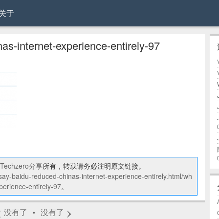
关于
as-internet-experience-entirely-97
Techzero分享
所有，转载请务必注明原文链接。
-say-baidu-reduced-chinas-internet-experience-entirely.html/wh
perience-entirely-97
。
‹
›
没有了
没有了
•