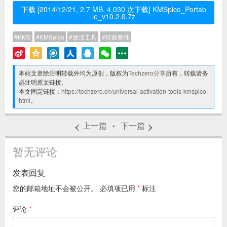
下载 [2014/12/21, 2.7 MB, 4,030 次下载] KMSpico_Portab
le_v10.2.0.7z
KMS
KMSpico
激活工具
转载整理
本站文章除注明转载外均为原创，版权为
Techzero分享
所有，转载请务
必注明原文链接。
本文固定链接：
https://techzero.cn/universal-activation-tools-kmspico.
html
。
‹
›
上一篇
下一篇
•
暂无评论
发表回复
您的邮箱地址不会被公开。
必填项已用
*
标注
评论
*