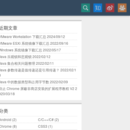
近期文章
VMware Workstation 下载汇总
2024/09/12
VMware ESXi 系统镜像下载汇总
2022/09/16
Windows 系统镜像下载汇总
2022/05/17
Java 乐观锁和悲观锁
2022/02/12
Java 集合相关问题整理
2022/02/11
Java 参数传递是值传递还是引用传递？
2022/02/1
0
Java 中的数据类型和占用字节数
2022/02/09
防止 Chrome 屏蔽非商店安装的扩展程序教程 V2
2
020/03/18
分类
Android
(2)
C/C++/C#
(2)
Chrome
(8)
CSS3
(1)