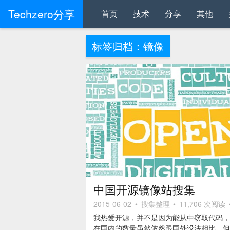
Techzero分享
首页
技术
分享
其他
标签归档：
镜像
中国开源镜像站搜集
2015-06-02
•
搜集整理
•
11,706 次阅读
我热爱开源，并不是因为能从中窃取代码，
在国内的数量虽然依然跟国外没法相比，但