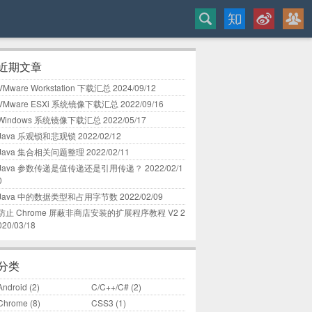
近期文章
VMware Workstation 下载汇总
2024/09/12
VMware ESXi 系统镜像下载汇总
2022/09/16
Windows 系统镜像下载汇总
2022/05/17
Java 乐观锁和悲观锁
2022/02/12
Java 集合相关问题整理
2022/02/11
Java 参数传递是值传递还是引用传递？
2022/02/1
0
Java 中的数据类型和占用字节数
2022/02/09
防止 Chrome 屏蔽非商店安装的扩展程序教程 V2
2
020/03/18
分类
Android
(2)
C/C++/C#
(2)
Chrome
(8)
CSS3
(1)