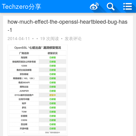
Techzero分享
how-much-effect-the-openssl-heartbleed-bug-has
-1
2014-04-11
•
•
19 次阅读
•
发表评论